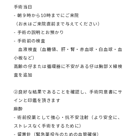
手術当日
- 朝９時から10時までにご来院
（お水はご来院直前まで与えてください）
- 手術の説明とお預かり
- 手術前の検査
血液検査（血糖値、肝・腎・赤血球・白血球・血
小板など）
高齢の仔または循環器に不安がある仔は胸部Ｘ線検
査を追加
②良好な結果であることを確認し、手術同意書にサ
インと印鑑を頂きます
麻酔
- 術前投薬として強心・抗不安注射（より安全に、
ストレスなく手術をするために）
- 留置針（緊急薬投与のための血管確保）