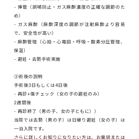
- 挿管（誤嚥防止・ガス麻酔濃度の正確な調節のた
め）
- ガス麻酔（麻酔深度の調節が注射麻酔より容易
で、安全性が高い）
- 麻酔管理（心拍・心電図・呼吸・酸素分圧管理、
保温）
- 避妊・去勢手術実施
③術後の説明
手術後3日もしくは4日後
- 再診+傷チェック（女の子の避妊のみ）
2週間後
- 再診終了（男の子、女の子ともに））
当院では去勢（男の子）は日帰り避妊（女の子）は
一泊入院です。
さらに詳しくお知りになりたい方は、お電話または