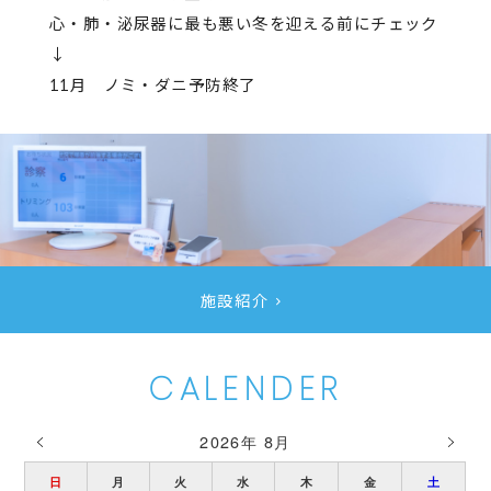
心・肺・泌尿器に最も悪い冬を迎える前にチェック
↓
11月 ノミ・ダニ予防終了
施設紹介
CALENDER
2026年 8月
日
月
火
水
木
金
土