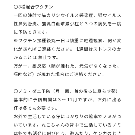
〇3種混合ワクチン
一回の注射で猫カリシウイルス感染症、猫ウイルス
性鼻気管炎、猫汎白血球減少症と３つの病気を一度
に予防できます。
※ワクチン接種後丸一日は慎重に経過観察、何か変
化があればご連絡ください。 1週間はストレスのか
かることは 禁止です。
万が一、副反応（顔が腫れた、元気がなくなった、
嘔吐など）が現れた場合はご連絡ください。
〇ノミ・ダニ予防（月一回、首の後ろに垂らす薬）
基本的に予防期間は３～11月ですが、お外に出る
仔は冬でも必要です。
お外で生活している仔にはかなりの確率でノミがつ
いています。ねこちゃんの背中で生活しているノミ
は冬でも活発に飛び回り、遊んだり、ケンカのとき