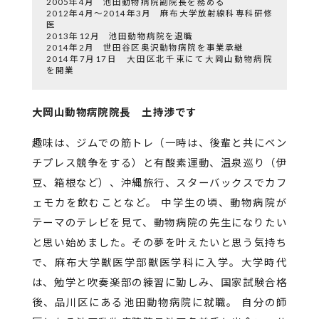
2005年4月 池田動物病院副院長を務める
2012年4月～2014年3月 麻布大学放射線科専科研修
医
2013年12月 池田動物病院を退職
2014年2月 世田谷区奥沢動物病院を事業承継
2014年7月17日 大田区北千束にて大岡山動物病院
を開業
大岡山動物病院院長 土持渉です
趣味は、ジムでの筋トレ（一時は、後輩と共にベン
チプレス競争をする）と有酸素運動、温泉巡り（伊
豆、箱根など）、沖縄旅行、スターバックスでカフ
ェモカを飲むことなど。
中学生の頃、動物病院が
テーマのテレビを見て、動物病院の先生になりたい
と思い始めました。その夢を叶えたいと思う気持ち
で、麻布大学獣医学部獣医学科に入学。大学時代
は、勉学と吹奏楽部の練習に勤しみ、国家試験合格
後、品川区にある池田動物病院に就職。
自分の師